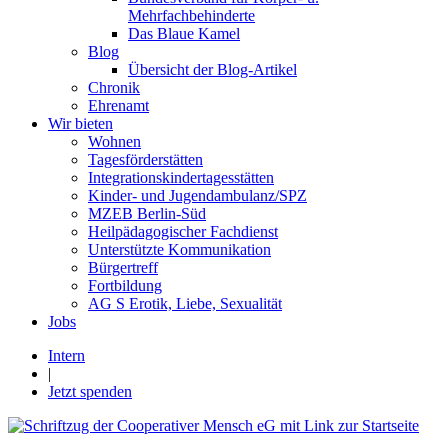
Mehrfachbehinderte
Das Blaue Kamel
Blog
Übersicht der Blog-Artikel
Chronik
Ehrenamt
Wir bieten
Wohnen
Tagesförderstätten
Integrationskindertagesstätten
Kinder- und Jugendambulanz/SPZ
MZEB Berlin-Süd
Heilpädagogischer Fachdienst
Unterstützte Kommunikation
Bürgertreff
Fortbildung
AG S Erotik, Liebe, Sexualität
Jobs
Intern
|
Jetzt spenden