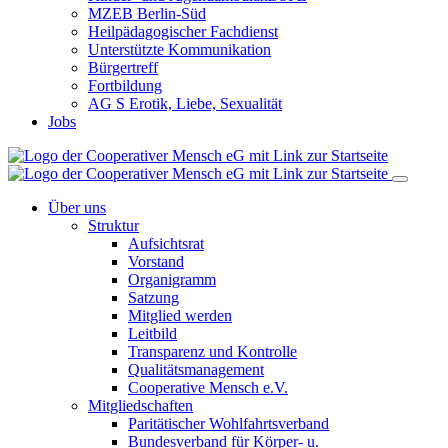
MZEB Berlin-Süd
Heilpädagogischer Fachdienst
Unterstützte Kommunikation
Bürgertreff
Fortbildung
AG S Erotik, Liebe, Sexualität
Jobs
Über uns
Struktur
Aufsichtsrat
Vorstand
Organigramm
Satzung
Mitglied werden
Leitbild
Transparenz und Kontrolle
Qualitätsmanagement
Cooperative Mensch e.V.
Mitgliedschaften
Paritätischer Wohlfahrtsverband
Bundesverband für Körper- u.