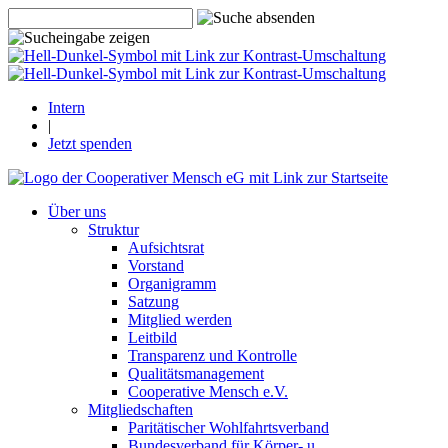
Intern
|
Jetzt spenden
Über uns
Struktur
Aufsichtsrat
Vorstand
Organigramm
Satzung
Mitglied werden
Leitbild
Transparenz und Kontrolle
Qualitätsmanagement
Cooperative Mensch e.V.
Mitgliedschaften
Paritätischer Wohlfahrtsverband
Bundesverband für Körper- u.