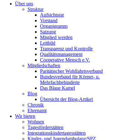
Über uns
Struktur
Aufsichtsrat
Vorstand
Organigramm
Satzung
Mitglied werden
Leitbild
Transparenz und Kontrolle
Qualitätsmanagement
Cooperative Mensch e.V.
Mitgliedschaften
Paritätischer Wohlfahrtsverband
Bundesverband für Körper- u.
Mehrfachbehinderte
Das Blaue Kamel
Blog
Übersicht der Blog-Artikel
Chronik
Ehrenamt
Wir bieten
Wohnen
Tagesförderstätten
Integrationskindertagesstätten
Kinder- und Jugendambulanz/SPZ