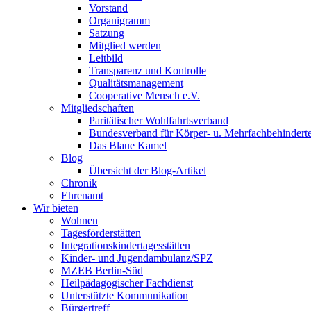
Vorstand
Organigramm
Satzung
Mitglied werden
Leitbild
Transparenz und Kontrolle
Qualitätsmanagement
Cooperative Mensch e.V.
Mitgliedschaften
Paritätischer Wohlfahrtsverband
Bundesverband für Körper- u. Mehrfachbehindert
Das Blaue Kamel
Blog
Übersicht der Blog-Artikel
Chronik
Ehrenamt
Wir bieten
Wohnen
Tagesförderstätten
Integrationskindertagesstätten
Kinder- und Jugendambulanz/SPZ
MZEB Berlin-Süd
Heilpädagogischer Fachdienst
Unterstützte Kommunikation
Bürgertreff