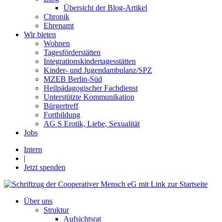
Übersicht der Blog-Artikel
Chronik
Ehrenamt
Wir bieten
Wohnen
Tagesförderstätten
Integrationskindertagesstätten
Kinder- und Jugendambulanz/SPZ
MZEB Berlin-Süd
Heilpädagogischer Fachdienst
Unterstützte Kommunikation
Bürgertreff
Fortbildung
AG S Erotik, Liebe, Sexualität
Jobs
Intern
|
Jetzt spenden
Über uns
Struktur
Aufsichtsrat